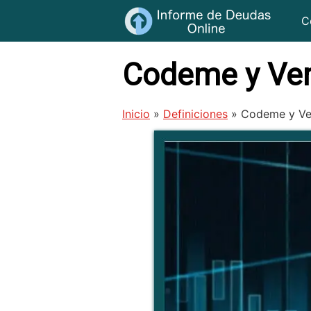
Saltar
C
al
contenido
Codeme y Ve
Inicio
»
Definiciones
»
Codeme y Ve