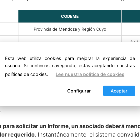
CODEME
Provincia de Mendoza y Región Cuyo
Av. L
San Martín 1425 - 1 Piso Mendoza. Argentina.
Ciuda
Esta web utiliza cookies para mejorar la experiencia de
www.codeme.com.ar
usuario. Si continuas navegando, estás aceptando nuestras
políticas de cookies.
Lee nuestra politica de cookies
estoy en Veraz o Codeme?
Configurar
Aceptar
e estás en los registro del Veraz o del Codeme debe
.
para solicitar un Informe, un asociado deberá menc
or requerido
. Instantáneamente el sistema convalid