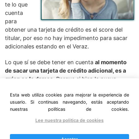
te lo que
cuenta
para
obtener una tarjeta de crédito es el score del
titular, por eso no hay impedimento para sacar
adicionales estando en el Veraz.
Lo que sí se debe tener en cuenta
al momento
de sacar una tarjeta de crédito adicional, es a
quien se la damos.
Porque si bien la nueva
tarjeta estará a nombre del beneficiado adicional
Esta web utiliza cookies para mejorar la experiencia de
en cuestión,
el responsable de pagar la deuda
usuario. Si continuas navegando, estás aceptando
por la línea de crédito total utilizada será el
nuestras políticas de cookies.
titular de la cuenta.
Lee nuestra politica de cookies
Por tal motivo, se recomienda que este tipo de
producto financiero
se entregue únicamente a