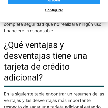
Aceptar
una persona cercana y extremamente
Configurar
confiable.
Puede ser desde un familiar a un
amigo, pero siempre del que se tenga la
completa seguridad que no realizará ningún uso
financiero irresponsable.
¿Qué ventajas y
desventajas tiene una
tarjeta de crédito
adicional?
En la siguiente tabla encontrar un resumen de las
ventajas y las desventajas más importante
respecto de sacar una tarjeta adicional estando