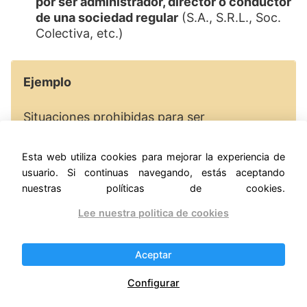
por ser administrador, director o conductor
de una sociedad regular
(S.A., S.R.L., Soc.
Colectiva, etc.)
Ejemplo
Situaciones prohibidas para ser
Monotributista
Esta web utiliza cookies para mejorar la experiencia de
Registrarse con más de 3 actividades
usuario. Si continuas navegando, estás aceptando
diferentes como el caso de un plomero,
nuestras políticas de cookies.
gasista, electricista y pintor al mismo
Lee nuestra politica de cookies
tiempo.
Registrarse en determinada actividad y
Aceptar
abrir más de tres sucursales de la misma
Configurar
filial.