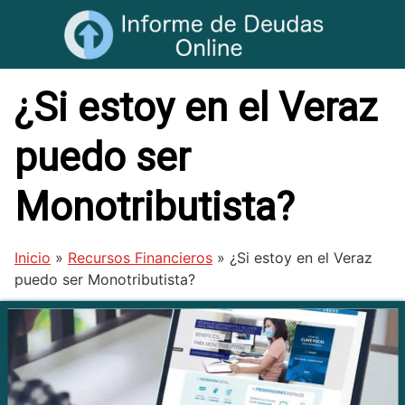
Saltar
al
contenido
¿Si estoy en el Veraz
puedo ser
Monotributista?
Inicio
»
Recursos Financieros
»
¿Si estoy en el Veraz
puedo ser Monotributista?