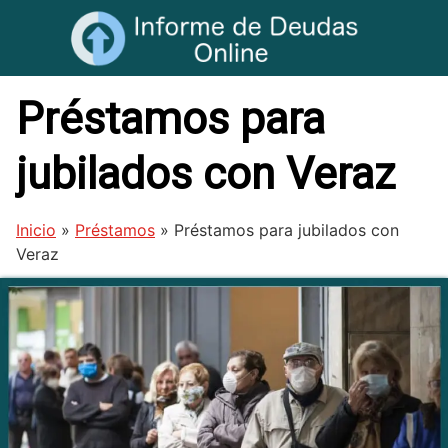
Saltar
al
contenido
Préstamos para
jubilados con Veraz
Inicio
»
Préstamos
»
Préstamos para jubilados con
Veraz