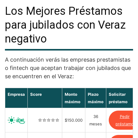
Los Mejores Préstamos
para jubilados con Veraz
negativo
A continuación verás las empresas prestamistas
o fintech que aceptan trabajar con jubilados que
se encuentren en el Veraz:
Empresa
Score
Monto
Plazo
Solicitar
máximo
máximo
préstamo
36
Pedir
⭐️⭐️⭐️⭐️⭐️
$150.000
meses
préstamo