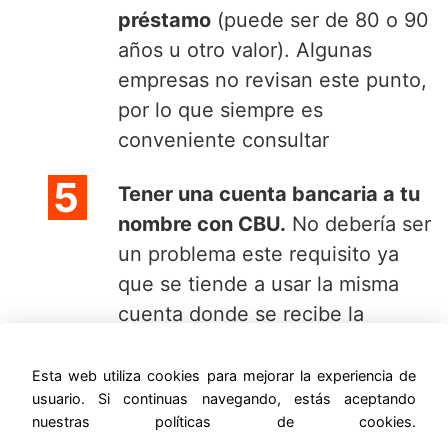
préstamo
(puede ser de 80 o 90
años u otro valor). Algunas
empresas no revisan este punto,
por lo que siempre es
conveniente consultar
Tener una cuenta bancaria a tu
nombre con CBU.
No debería ser
un problema este requisito ya
que se tiende a usar la misma
cuenta donde se recibe la
jubilacion
Esta web utiliza cookies para mejorar la experiencia de
Tener la jubilacion tramitada en
usuario. Si continuas navegando, estás aceptando
nuestras políticas de cookies.
ANSES
. Si la misma se