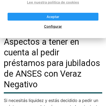
encuentra en proceso, podes
Lee nuestra politica de cookies
esperar a que finalice o buscar
otras alternativas de
préstamos
Aceptar
con Veraz negativo
Configurar
Aspectos a tener en
cuenta al pedir
préstamos para jubilados
de ANSES con Veraz
Negativo
Si necesitás liquidez y estás decidido a pedir un