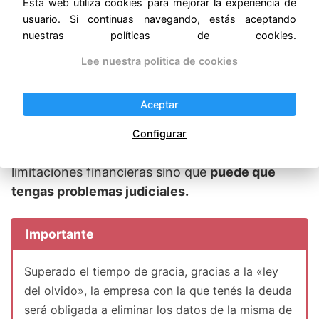
Paradójicamente, una de ellas es no cumpliendo
Esta web utiliza cookies para mejorar la experiencia de
usuario. Si continuas navegando, estás aceptando
con el pago. Por supuesto que esta opción no se
nuestras políticas de cookies.
recomienda ya que puede traer problemas de
índole legal.
Lee nuestra politica de cookies
En otras palabras
si estás en el Veraz y no
Aceptar
pagás tu deuda la misma expirará luego de
transcurrido un tiempo
prudencial pero mientras
Configurar
tanto, no solo deberás hacer frente a la
limitaciones financieras sino que
puede que
tengas problemas judiciales.
Importante
Superado el tiempo de gracia, gracias a la «ley
del olvido», la empresa con la que tenés la deuda
será obligada a eliminar los datos de la misma de