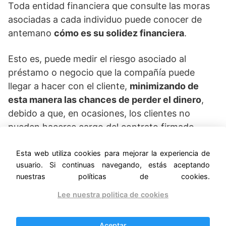
Toda entidad financiera que consulte las moras
asociadas a cada individuo puede conocer de
antemano
cómo es su solidez financiera
.
Esto es, puede medir el riesgo asociado al
préstamo o negocio que la compañía puede
llegar a hacer con el cliente,
minimizando de
esta manera las chances de perder el dinero
,
debido a que, en ocasiones, los clientes no
pueden hacerse cargo del contrato firmado.
Si esas personas ya tienen deudas registradas
Esta web utiliza cookies para mejorar la experiencia de
usuario. Si continuas navegando, estás aceptando
que nunca abonaron, incluso luego de varios
nuestras políticas de cookies.
meses y llegando a una
situación 5 de Veraz
,
entonces
se deduce que ese cliente no podrá
Lee nuestra politica de cookies
afrontar los pagos de un crédito o los
resúmenes de la tarjeta de crédito
.
Aceptar